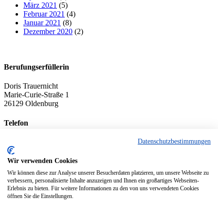
März 2021
(5)
Februar 2021
(4)
Januar 2021
(8)
Dezember 2020
(2)
Berufungserfüllerin
Doris Trauernicht
Marie-Curie-Straße 1
26129 Oldenburg
Telefon
+49 (0) 441 – 8 09 84 83
Datenschutzbestimmungen
Mobil
Wir verwenden Cookies
Wir können diese zur Analyse unserer Besucherdaten platzieren, um unsere Webseite zu
+49 (0) 152 – 33 90 81 77
verbessern, personalisierte Inhalte anzuzeigen und Ihnen ein großartiges Webseiten-
Erlebnis zu bieten. Für weitere Informationen zu den von uns verwendeten Cookies
öffnen Sie die Einstellungen.
E-Mail