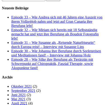
nach:
Neueste Beiträge
Episode 33 – Wie Andrea sich mit 46 Jahren eine Auszeit von
ihrem Vollzeitjob nahm und jetzt auf Gran Canaria ihre
Berufung lebt!
Episode 32 – Wie Miriam sich bereits mit 18 Selbstständig
gemacht hat und jetzt ihre Berufung als Boudoir Fotografin
lebt!
Episode 31 – Wie Susanne als „Reisende Naturfriseurin“
durch Europa reist! – Interview mit Susanne Lins
Episode 30 – Wie Johanna ihre Berufung durch Seelenreisen
und Meditationen fand! – Interview mit Johanna Holz
Episode 28 – Wie Silke ihre Berufung als Tierärztin mit
Schwerpunkt auf Chiropraktik, Faszial Therapie, sowie
Akupunktur fand!
Archiv
Oktober 2021
(2)
September 2021
(2)
Juni 2021
(2)
Mai 2021
(3)
April 2021
(4)