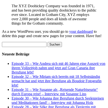
The XYZ Doohickey Company was founded in 1971,
and has been providing quality doohickeys to the public
ever since. Located in Gotham City, XYZ employs
over 2,000 people and does all kinds of awesome
things for the Gotham community.
As a new WordPress user, you should go to
your dashboard
to
delete this page and create new pages for your content. Have fun!
Suchen
nach:
Neueste Beiträge
Episode 33 – Wie Andrea sich mit 46 Jahren eine Auszeit von
ihrem Vollzeitjob nahm und jetzt auf Gran Canaria ihre
Berufung lebt!
Episode 32 – Wie Miriam sich bereits mit 18 Selbstständig
gemacht hat und jetzt ihre Berufung als Boudoir Fotografin
lebt!
Episode 31 – Wie Susanne als „Reisende Naturfriseurin“
durch Europa reist! – Interview mit Susanne Lins
Episode 30 – Wie Johanna ihre Berufung durch Seelenreisen
und Meditationen fand! – Interview mit Johanna Holz
Episode 28 – Wie Silke ihre Berufung als Tierärztin mit