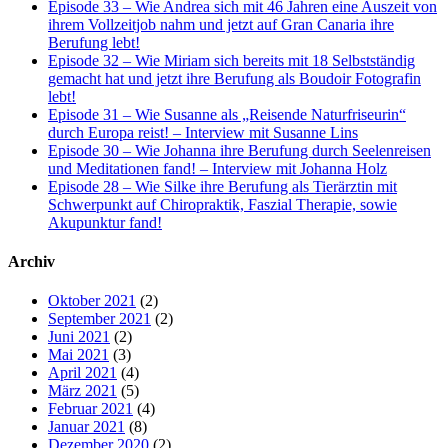
Episode 33 – Wie Andrea sich mit 46 Jahren eine Auszeit von
ihrem Vollzeitjob nahm und jetzt auf Gran Canaria ihre
Berufung lebt!
Episode 32 – Wie Miriam sich bereits mit 18 Selbstständig
gemacht hat und jetzt ihre Berufung als Boudoir Fotografin
lebt!
Episode 31 – Wie Susanne als „Reisende Naturfriseurin“
durch Europa reist! – Interview mit Susanne Lins
Episode 30 – Wie Johanna ihre Berufung durch Seelenreisen
und Meditationen fand! – Interview mit Johanna Holz
Episode 28 – Wie Silke ihre Berufung als Tierärztin mit
Schwerpunkt auf Chiropraktik, Faszial Therapie, sowie
Akupunktur fand!
Archiv
Oktober 2021
(2)
September 2021
(2)
Juni 2021
(2)
Mai 2021
(3)
April 2021
(4)
März 2021
(5)
Februar 2021
(4)
Januar 2021
(8)
Dezember 2020
(2)