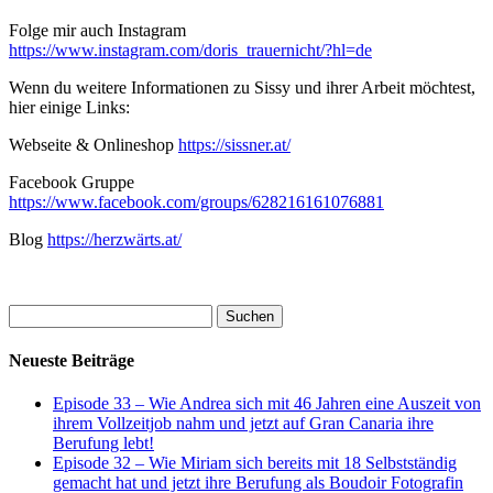
Folge mir auch Instagram
https://www.instagram.com/doris_trauernicht/?hl=de
Wenn du weitere Informationen zu Sissy und ihrer Arbeit möchtest,
hier einige Links:
Webseite & Onlineshop
https://sissner.at/
Facebook Gruppe
https://www.facebook.com/groups/628216161076881
Blog
https://herzwärts.at/
Suchen
nach:
Neueste Beiträge
Episode 33 – Wie Andrea sich mit 46 Jahren eine Auszeit von
ihrem Vollzeitjob nahm und jetzt auf Gran Canaria ihre
Berufung lebt!
Episode 32 – Wie Miriam sich bereits mit 18 Selbstständig
gemacht hat und jetzt ihre Berufung als Boudoir Fotografin